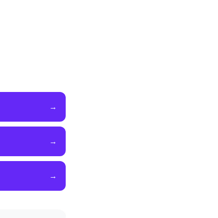
→
→
→