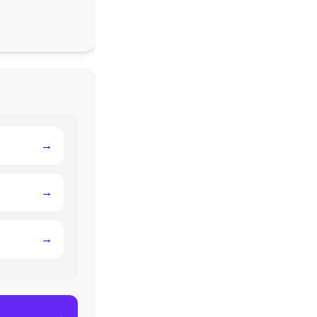
→
→
→
→